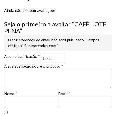
i
t
Ainda não existem avaliações.
y
Seja o primeiro a avaliar “CAFÉ LOTE
PENA”
O seu endereço de email não será publicado.
Campos
obrigatórios marcados com
*
A sua classificação
*
A sua avaliação sobre o produto
*
Nome
*
Email
*