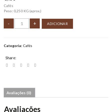
Cafés
Peso: 0,250 KG (aprox.)
C
-
+
ADICIONAR
A
F
É
L
Categoria:
Cafés
O
T
Share:
E
P
E
N
A
q
u
Avaliações (0)
a
n
Avaliações
t