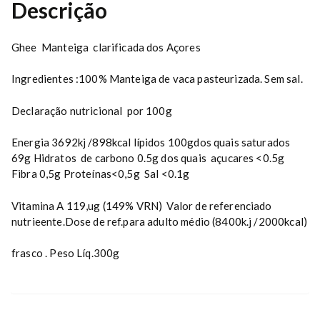
Descrição
i
f
i
Ghee Manteiga clarificada dos Açores
c
a
Ingredientes :100% Manteiga de vaca pasteurizada. Sem sal.
d
a
Declaração nutricional por 100g
q
u
Energia 3692kj /898kcal lípidos 100gdos quais saturados
a
69g Hidratos de carbono 0.5g dos quais açucares <0.5g
n
Fibra 0,5g Proteínas<0,5g Sal <0.1g
t
i
Vitamina A 119,ug (149% VRN) Valor de referenciado
t
nutrieente.Dose de ref.para adulto médio (8400k.j /2000kcal)
y
frasco . Peso Líq.300g