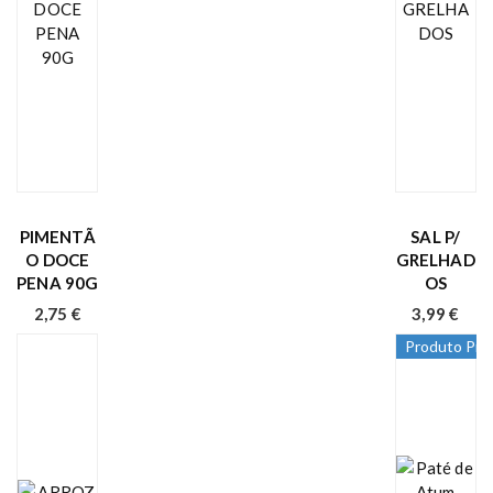
PIMENTÃ
SAL P/
O DOCE
GRELHAD
PENA 90G
OS
2,75
€
3,99
€
Produto Pre