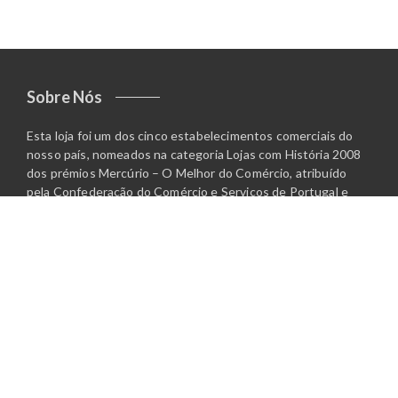
Sobre Nós
Esta loja foi um dos cinco estabelecimentos comerciais do
nosso país, nomeados na categoria Lojas com História 2008
dos prémios Mercúrio – O Melhor do Comércio, atribuído
pela Confederação do Comércio e Serviços de Portugal e
pela Escola de Comércio de Lisboa.
Contactos
Rua Heróis da Grande Guerra, 51, Caldas da Rainha,
Portugal
+351 262 369 652 / +351 919 678 009